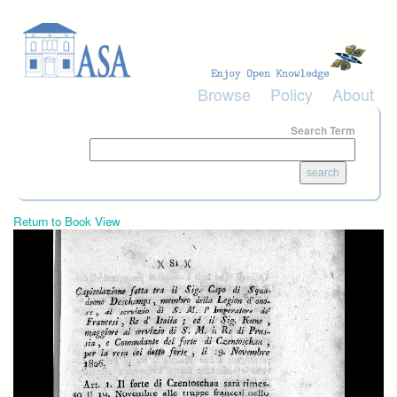
Skip to main content
Browse
Policy
About
Search Term
Return to Book View