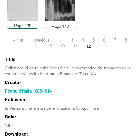
Page 139
Page 140
Pages
« first
‹ previous
…
3
4
5
6
7
8
9
10
11
12
Title:
Collezione di carte pubbliche uffiziali e governative dal momento della
entrata in Venezia dell'Armata Francese. Tomo XXI
Creator:
Regno d'Italia 1805-1814
Publisher:
In Venezia : nella stamperia Graziosi a S. Apollinare
Date:
1807
Download: