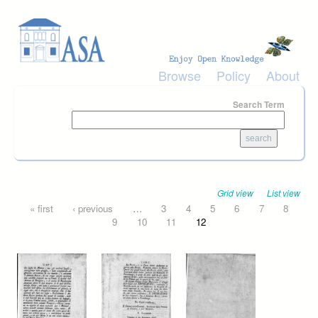
Skip to main content
Browse
Policy
About
Search Term
Grid view
List view
Pages
« first
‹ previous
…
3
4
5
6
7
8
9
10
11
12