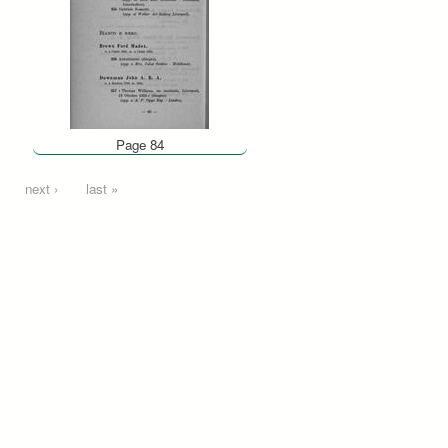
Page 84
next ›
last »