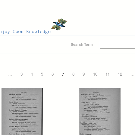
Search Term
…
3
4
5
6
7
8
9
10
11
12
…