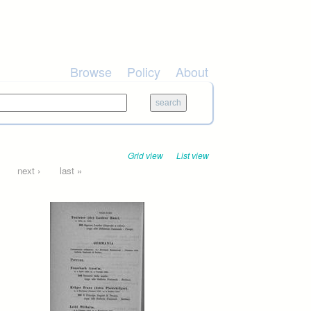
Browse
Policy
About
Grid view
List view
next ›
last »