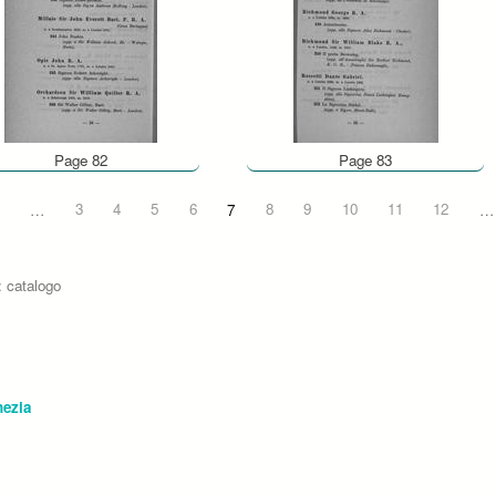
Page 82
Page 83
…
3
4
5
6
7
8
9
10
11
12
…
: catalogo
nezia