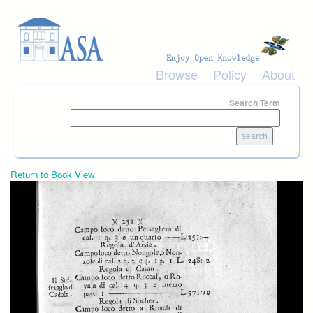
Skip to main content
Browse
Policy
About
Search Term
Return to Book View