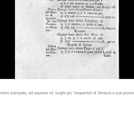
oclami stampate, ed esposte ne' luoghi piu' frequentati di Venezia e sue provinc