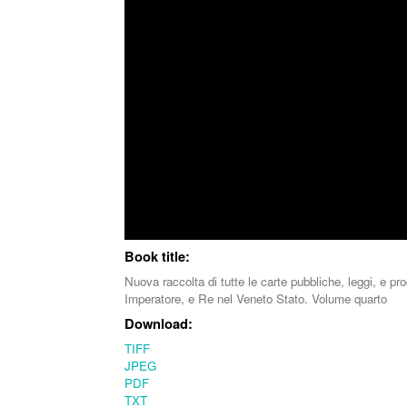
Book title:
Nuova raccolta di tutte le carte pubbliche, leggi, e pr
Imperatore, e Re nel Veneto Stato. Volume quarto
Download:
TIFF
JPEG
PDF
TXT