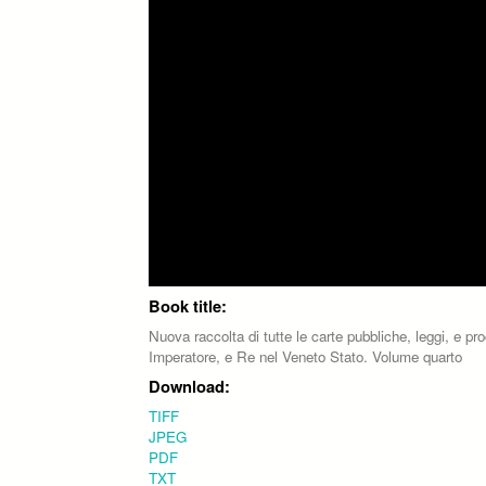
Book title:
Nuova raccolta di tutte le carte pubbliche, leggi, e pr
Imperatore, e Re nel Veneto Stato. Volume quarto
Download:
TIFF
JPEG
PDF
TXT