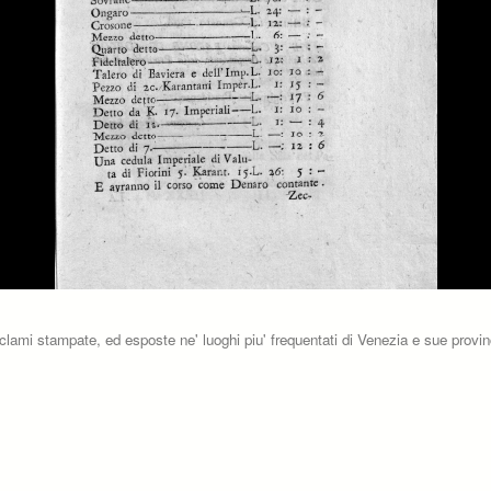
oclami stampate, ed esposte ne' luoghi piu' frequentati di Venezia e sue provinc