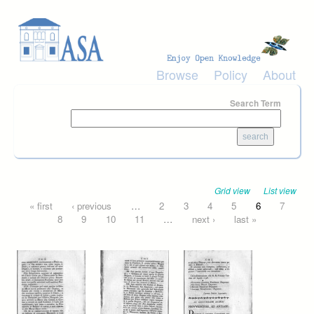
Skip to main content
Browse
Policy
About
Search Term
Grid view
List view
Pages
« first
‹ previous
…
2
3
4
5
6
7
8
9
10
11
…
next ›
last »