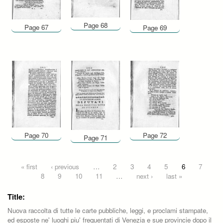
Page 68
Page 67
Page 69
Page 70
Page 72
Page 71
Pages
« first
‹ previous
…
2
3
4
5
6
7
8
9
10
11
…
next ›
last »
Title:
Nuova raccolta di tutte le carte pubbliche, leggi, e proclami stampate,
ed esposte ne' luoghi piu' frequentati di Venezia e sue provincie dopo il