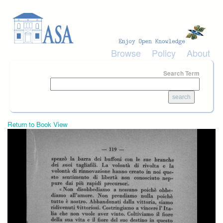
Skip to main content
Browse
Policy
About
Search Term
Return to Book View