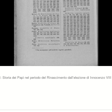
I: Storia dei Papi nel periodo del Rinascimento dall'elezione di Innocenzo VIII a