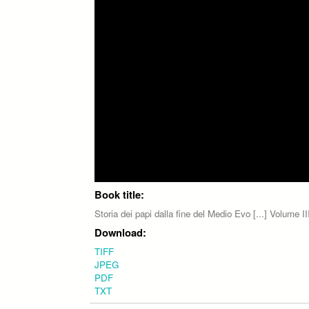
Book title:
Storia dei papi dalla fine del Medio Evo [...] Volume II
Download:
TIFF
JPEG
PDF
TXT