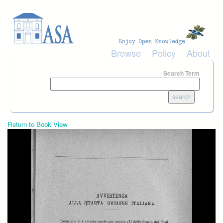
Skip to main content
Browse
Policy
About
Search Term
Return to Book View