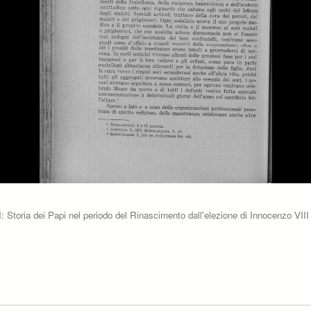
I: Storia dei Papi nel periodo del Rinascimento dall'elezione di Innocenzo VIII a