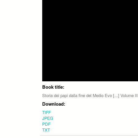
Book title:
Storia dei papi dalla fine del Medio Evo [...] Volume II
Download:
TIFF
JPEG
PDF
TXT