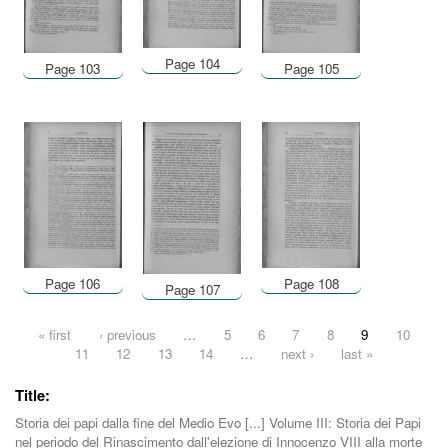
Page 104
Page 103
Page 105
Page 106
Page 108
Page 107
Pages
« first
‹ previous
…
5
6
7
8
9
10
11
12
13
14
…
next ›
last »
Title:
Storia dei papi dalla fine del Medio Evo [...] Volume III: Storia dei Papi
nel periodo del Rinascimento dall'elezione di Innocenzo VIII alla morte