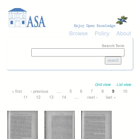
Skip to main content
Browse
Policy
About
Search Term
Grid view
List view
Pages
« first
‹ previous
…
5
6
7
8
9
10
11
12
13
14
…
next ›
last »