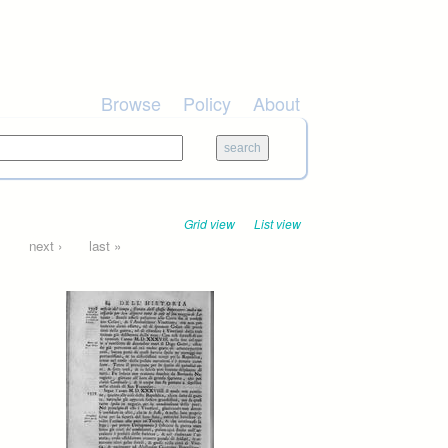
Browse
Policy
About
Grid view
List view
…
next ›
last »