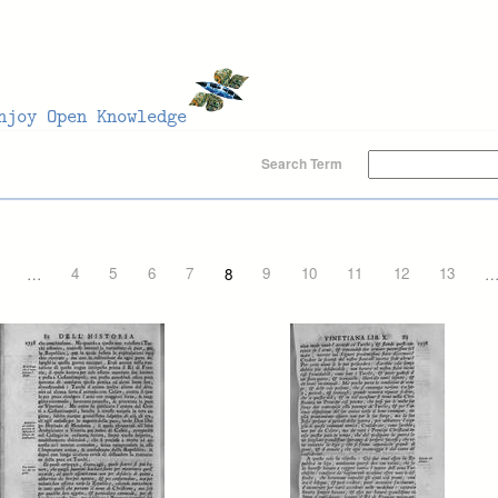
Search Term
…
4
5
6
7
8
9
10
11
12
13