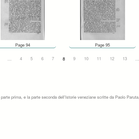
Page 94
Page 95
…
4
5
6
7
8
9
10
11
12
13
 parte prima, e la parte seconda dell'Istorie veneziane scritte da Paolo Paruta