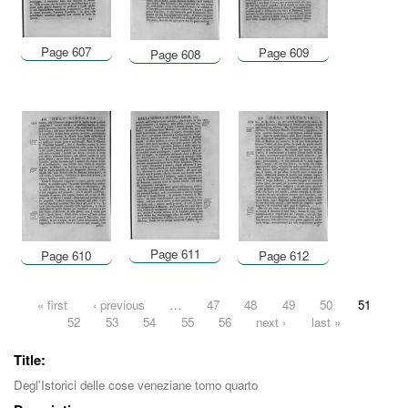
Page 607
Page 609
Page 608
Page 611
Page 610
Page 612
Pages
« first
‹ previous
…
47
48
49
50
51
52
53
54
55
56
next ›
last »
Title:
Degl'Istorici delle cose veneziane tomo quarto