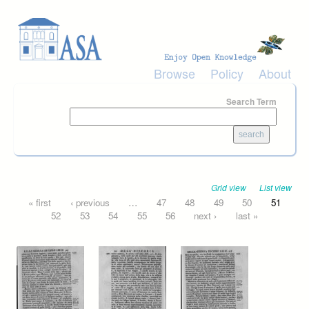
Skip to main content
Browse
Policy
About
Search Term
Grid view
List view
Pages
« first
‹ previous
…
47
48
49
50
51
52
53
54
55
56
next ›
last »