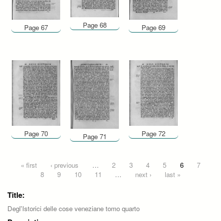
Page 68
Page 67
Page 69
Page 70
Page 72
Page 71
Pages
« first
‹ previous
…
2
3
4
5
6
7
8
9
10
11
…
next ›
last »
Title:
Degl'Istorici delle cose veneziane tomo quarto