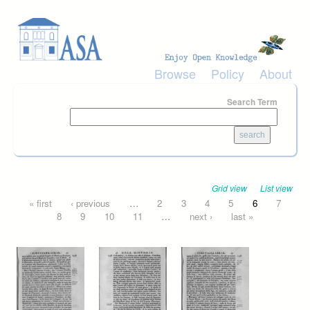
Skip to main content
Browse
Policy
About
Search Term
Grid view
List view
Pages
« first
‹ previous
…
2
3
4
5
6
7
8
9
10
11
…
next ›
last »