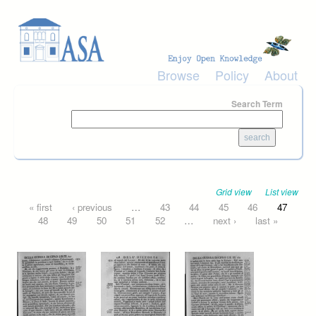
Skip to main content
Browse
Policy
About
Search Term
Grid view
List view
Pages
« first
‹ previous
…
43
44
45
46
47
48
49
50
51
52
…
next ›
last »