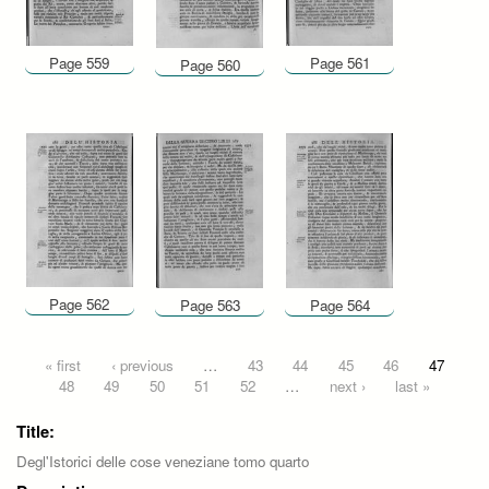
Page 559
Page 561
Page 560
Page 562
Page 563
Page 564
Pages
« first
‹ previous
…
43
44
45
46
47
48
49
50
51
52
…
next ›
last »
Title:
Degl'Istorici delle cose veneziane tomo quarto