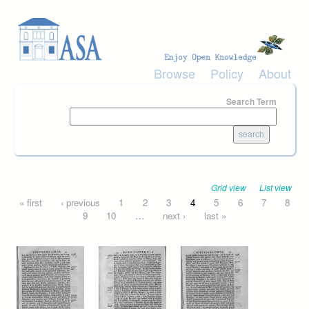
Skip to main content
Browse
Policy
About
Search Term
Grid view
List view
Pages
« first
‹ previous
1
2
3
4
5
6
7
8
9
10
…
next ›
last »