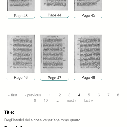
Page 44
Page 45
Page 43
Page 46
Page 48
Page 47
Pages
« first
‹ previous
1
2
3
4
5
6
7
8
9
10
…
next ›
last »
Title:
Degl'Istorici delle cose veneziane tomo quarto