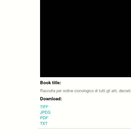
Book title:
Raccolta per ordine cronologico di tutti gli atti, decr
Download:
TIFF
JPEG
PDF
TXT