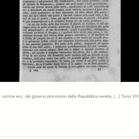
eti, nomine ecc. del governo provvisorio della Repubblica veneta, [...] Tomo VIII