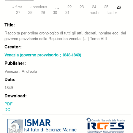
Pages
« first
‹ previous
…
22
23
24
25
26
27
28
29
30
31
…
next ›
last »
Title:
Raccolta per ordine cronologico di tutti gli atti, decreti, nomine ecc. del
governo provvisorio della Repubblica veneta, [...] Tomo VIII
Creator:
Venezia (governo provvisorio ; 1848-1849)
Publisher:
Venezia : Andreola
Date:
1849
Download:
PDF
DC