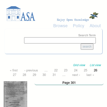
Skip to main content
Browse
Policy
About
Search Term
Grid view
List view
Pages
« first
‹ previous
…
22
23
24
25
26
27
28
29
30
31
…
next ›
last »
Page 301