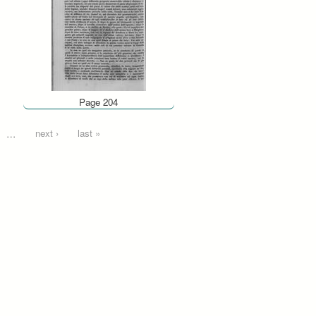
Page 204
…
next ›
last »