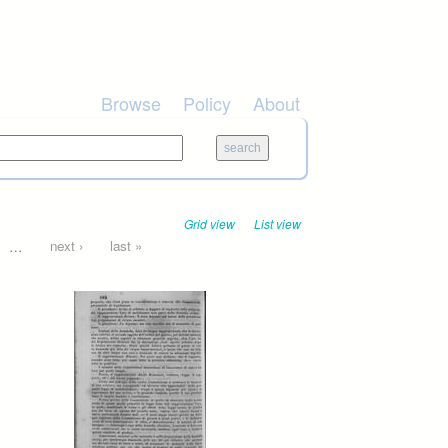
Browse
Policy
About
Grid view
List view
…
next ›
last »