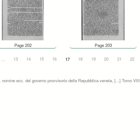
Page 202
Page 203
…
13
14
15
16
17
18
19
20
21
22
eti, nomine ecc. del governo provvisorio della Repubblica veneta, [...] Tomo VIII