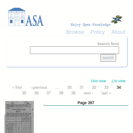
Skip to main content
Browse
Policy
About
Search Term
Grid view
List view
Pages
« first
‹ previous
…
30
31
32
33
34
35
36
37
38
39
next ›
last »
Page 397