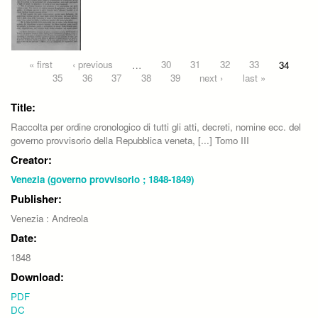
Pages
« first
‹ previous
…
30
31
32
33
34
35
36
37
38
39
next ›
last »
Title:
Raccolta per ordine cronologico di tutti gli atti, decreti, nomine ecc. del
governo provvisorio della Repubblica veneta, [...] Tomo III
Creator:
Venezia (governo provvisorio ; 1848-1849)
Publisher:
Venezia : Andreola
Date:
1848
Download:
PDF
DC