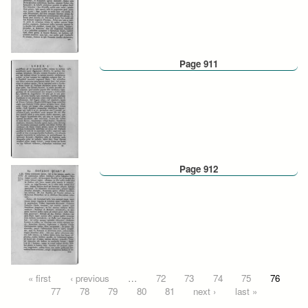
Page 911
Page 912
Pages
« first
‹ previous
…
72
73
74
75
76
77
78
79
80
81
next ›
last »