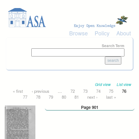
Skip to main content
Browse
Policy
About
Search Term
Grid view
List view
Pages
« first
‹ previous
…
72
73
74
75
76
77
78
79
80
81
next ›
last »
Page 901